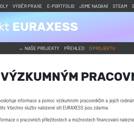
KOLY
VÝBĚR PRAXE
E-PORTFOLIO
JSME NADANÍ
STEAM
EURAXESS
ekt
← NAŠE PROJEKTY
PŘEHLED
O PROJEKTU
 VÝZKUMNÝM PRACOV
 poskytuje informace a pomoc výzkumným pracovníkům a jejich rodinám 
lity. Všechny služby nabízené sítí EURAXESS jsou zdarma.
nformace o pracovních příležitostech a možnostech financování nalezn