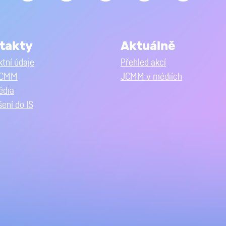
takty
Aktuálně
tní údaje
Přehled akcí
JCMM
JCMM v médiích
édia
šení do IS