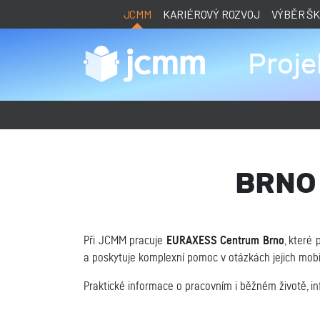
JCMM
KARIÉROVÝ ROZVOJ
VÝBĚR Š
Proj
BRNO
Při JCMM pracuje
EURAXESS Centrum Brno
, které
a poskytuje komplexní pomoc v otázkách jejich mobi
Praktické informace o pracovním i běžném životě, i