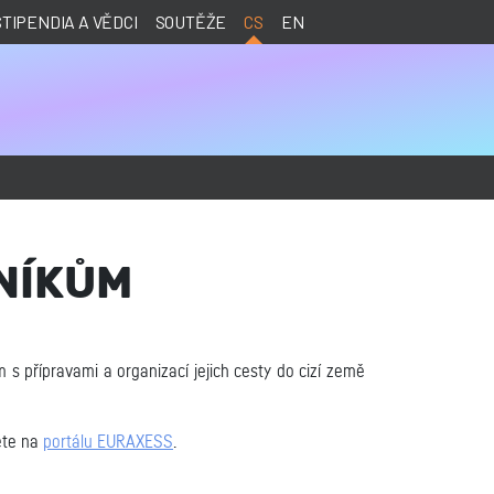
STIPENDIA A VĚDCI
SOUTĚŽE
CS
EN
NÍKŮM
s přípravami a organizací jejich cesty do cizí země
ete na
portálu EURAXESS
.