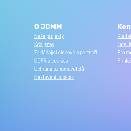
O JCMM
Kon
Naše projekty
Kontak
Kdo jsme
Lidé 
Zakládající členové a partneři
Pro m
GDPR a cookies
Přihlá
Ochrana oznamovatelů
Nastavení cookies