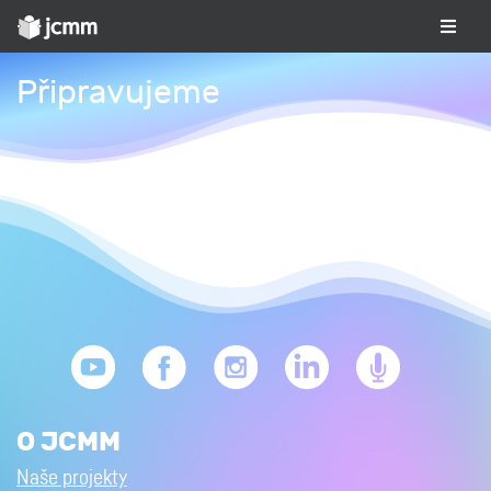
Připravujeme
O JCMM
Naše projekty