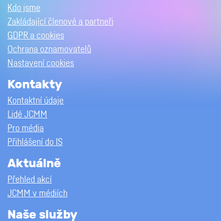
Kdo jsme
Zakládající členové a partneři
GDPR a cookies
Ochrana oznamovatelů
Nastavení cookies
Kontakty
Kontaktní údaje
Lidé JCMM
Pro média
Přihlášení do IS
Aktuálně
Přehled akcí
JCMM v médiích
Naše služby