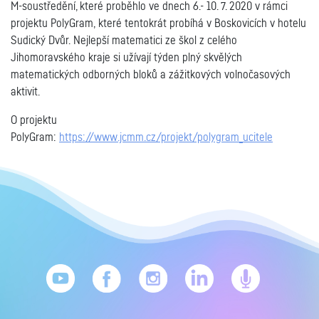
M-soustředění, které proběhlo ve dnech 6.- 10. 7. 2020 v rámci
projektu PolyGram, které tentokrát probíhá v Boskovicích v hotelu
Sudický Dvůr. Nejlepší matematici ze škol z celého
Jihomoravského kraje si užívají týden plný skvělých
matematických odborných bloků a zážitkových volnočasových
aktivit.
O projektu
PolyGram:
https://www.jcmm.cz/projekt/polygram_ucitele