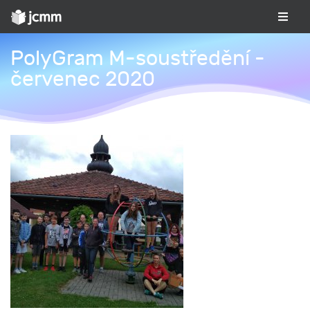
PolyGram M-soustředění -
červenec 2020