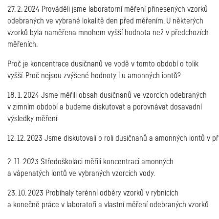
27. 2. 2024 Prováděli jsme laboratorní měření přinesených vzorků
odebraných ve vybrané lokalitě den před měřením. U některých
vzorků byla naměřena mnohem vyšší hodnota než v předchozích
měřeních.
Proč je koncentrace dusičnanů ve vodě v tomto období o tolik
vyšší. Proč nejsou zvýšené hodnoty i u amonných iontů?
18. 1. 2024 Jsme měřili obsah dusičnanů ve vzorcích odebraných
v zimním období a budeme diskutovat a porovnávat dosavadní
výsledky měření.
12. 
12. 2023 Jsme diskutovali o roli dusičnanů a amonných iontů v př
2. 11. 2023 Středoškoláci měřili koncentraci amonných
a vápenatých iontů ve vybraných vzorcích vody.
23. 10. 2023 Probíhaly terénní odběry vzorků v rybnících
a konečně práce v laboratoři a vlastní měření odebraných vzorků