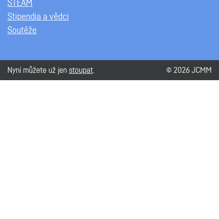
STEAM
Stipendia a vědci
Soutěže
Nyní můžete už jen
stoupat
.
© 2026 JCMM