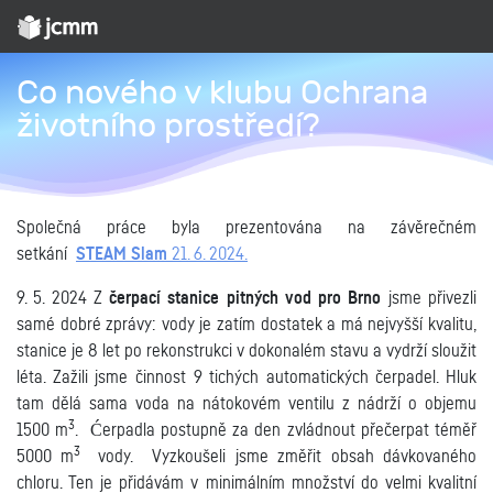
Co nového v klubu Ochrana
životního prostředí?
Společná práce byla prezentována na závěrečném
setkání
STEAM Slam
21. 6. 2024.
9. 5. 2024 Z
čerpací stanice pitných vod pro Brno
jsme přivezli
samé dobré zprávy: vody je zatím dostatek a má nejvyšší kvalitu,
stanice je 8 let po rekonstrukci v dokonalém stavu a vydrží sloužit
léta. Zažili jsme činnost 9
tichých
automatických čerpadel. Hluk
tam dělá sama voda na nátokovém ventilu z nádrží o objemu
3
1500 m
. Ćerpadla postupně za den zvládnout přečerpat téměř
3
5000 m
vody. Vyzkoušeli jsme změřit obsah dávkovaného
chloru. Ten je přidávám v minimálním množství do velmi kvalitní