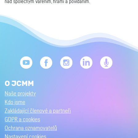
nad společným vařením, hrami a povídáním.
O JCMM
Naše projekty
Kdo jsme
Zakládající členové a partneři
GDPR a cookies
Ochrana oznamovatelů
Nastavení cookies