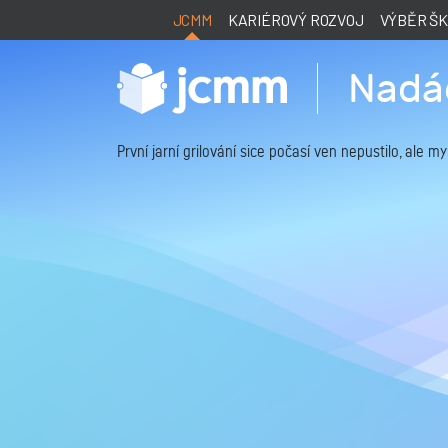
JCMM
KARIÉROVÝ ROZVOJ
VÝBĚR Š
Nadáč
První jarní grilování sice počasí ven nepustilo, ale