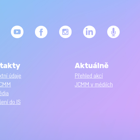
takty
Aktuálně
tní údaje
Přehled akcí
JCMM
JCMM v médiích
édia
šení do IS