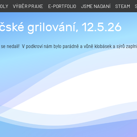
KOLY
VÝBĚR PRAXE
E-PORTFOLIO
JSME NADANÍ
STEAM
ské grilování, 12.5.26
 my se nedali! V podkroví nám bylo parádně a vůně klobásek a sýrů zapln