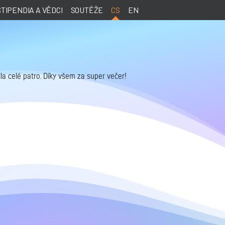
STIPENDIA A VĚDCI
SOUTĚŽE
CS
EN
ila celé patro. Díky všem za super večer!