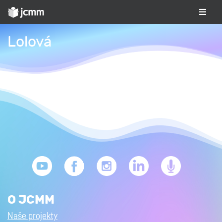
Lolová
O JCMM
Naše projekty