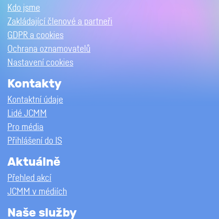
Kdo jsme
Zakládající členové a partneři
GDPR a cookies
Ochrana oznamovatelů
Nastavení cookies
Kontakty
Kontaktní údaje
Lidé JCMM
Pro média
Přihlášení do IS
Aktuálně
Přehled akcí
JCMM v médiích
Naše služby