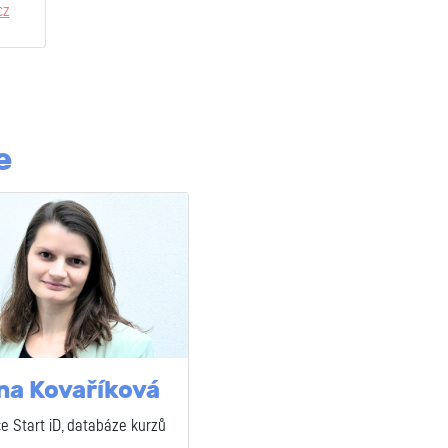
cz
e
na Kovaříková
ce Start iD, databáze kurzů