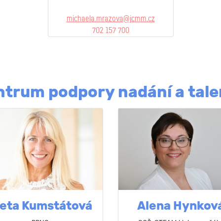
michaela.mrazova@jcmm.cz
702 157 700
ntrum podpory nadání a tale
veta Kumstátová
Alena Hynkov