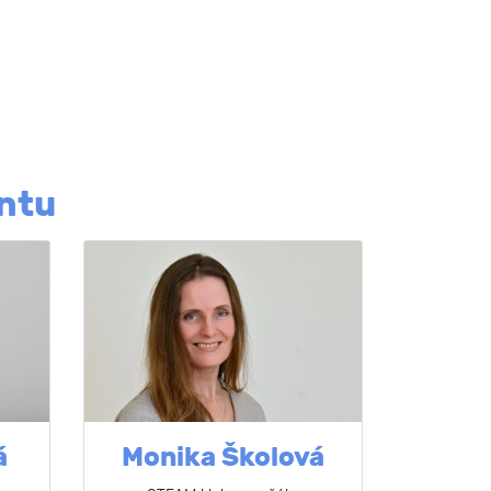
ntu
á
Monika Školová