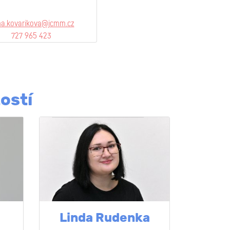
a.kovarikova@jcmm.cz
727 965 423
ostí
Linda Rudenka