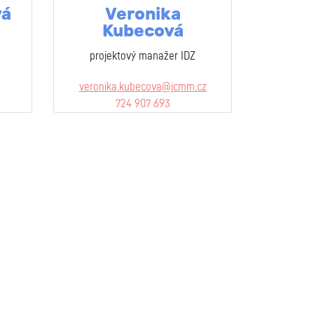
vá
Veronika
Kubecová
projektový manažer IDZ
veronika.kubecova@jcmm.cz
724 907 693