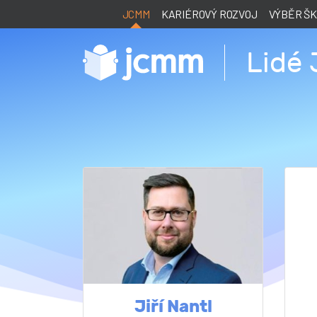
JCMM
KARIÉROVÝ ROZVOJ
VÝBĚR Š
Lidé
Jiří Nantl