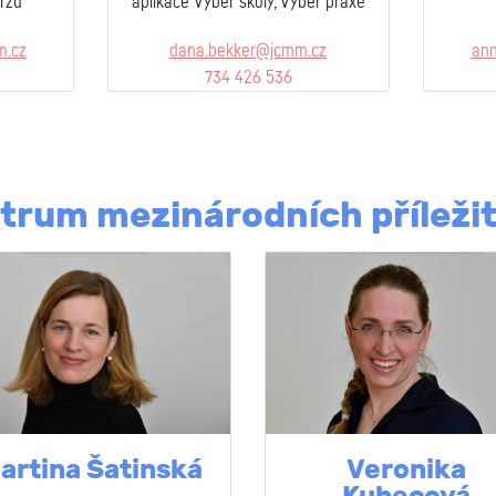
rzů
aplikace Výběr školy, Výběr praxe
m.cz
dana.bekker@jcmm.cz
ann
734 426 536
trum mezinárodních příležit
artina Šatinská
Veronika