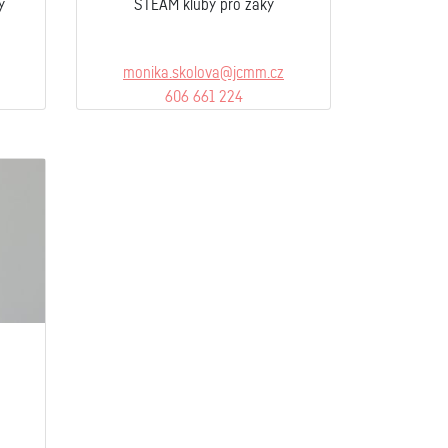
y
STEAM kluby pro žáky
monika.skolova@jcmm.cz
606 661 224