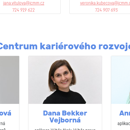
jana.vitulova@jcmm.cz
veronika.kubecova@jcmm.
724 919 622
724 907 693
Centrum kariérového rozvoj
tová
Dana Bekker
An
Vejborná
rná
aplika