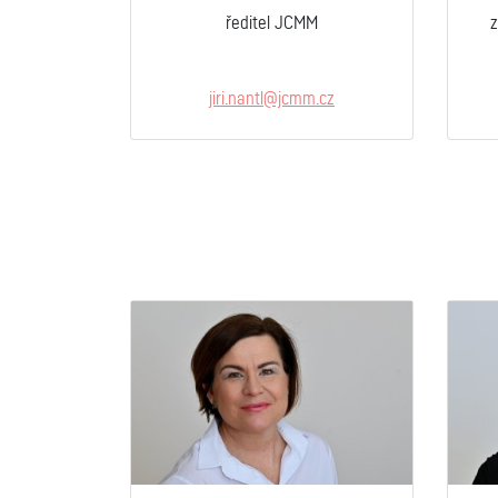
ředitel JCMM
z
jiri.nantl@jcmm.cz