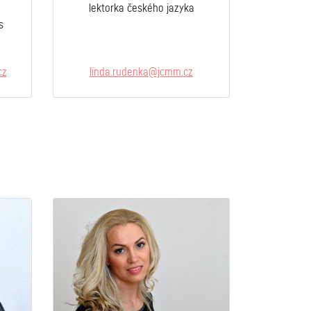
lektorka českého jazyka
s
cz
linda.rudenka@jcmm.cz