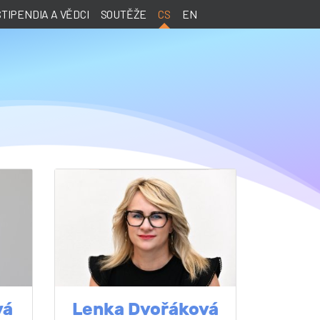
STIPENDIA A VĚDCI
SOUTĚŽE
CS
EN
vá
Lenka Dvořáková