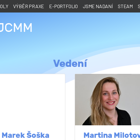
KOLY
VÝBĚR PRAXE
E-PORTFOLIO
JSME NADANÍ
STEAM
 JCMM
Vedení
Marek Šoška
Martina Miloto