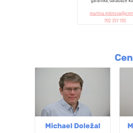
garantka, databáze ku
martina.milotova@jcm
702 157 701
Cen
Michael Doležal
M