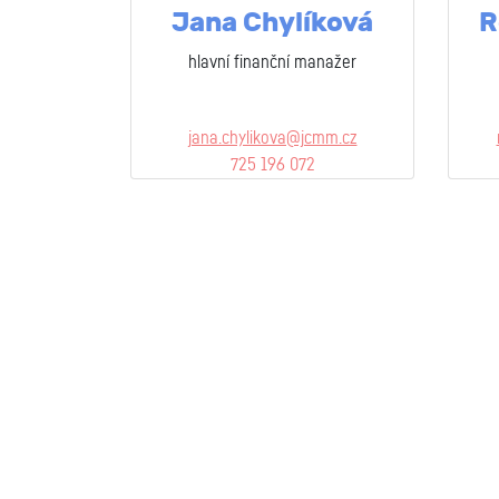
Jana Chylíková
R
hlavní finanční manažer
jana.chylikova@jcmm.cz
725 196 072