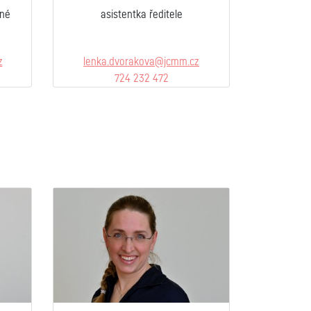
rné
asistentka ředitele
z
lenka.dvorakova@jcmm.cz
724 232 472