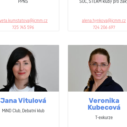
PPNS
SOČ, STEAM kluby pro žák
iveta.kumstatova@jcmm.cz
alena.hynkova@jcmm.cz
725 745 596
724 206 697
Jana Vitulová
Veronika
Kubecová
MiND Club, Debatní klub
T-exkurze