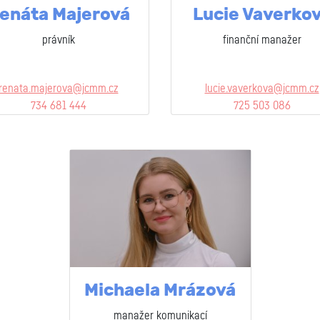
enáta Majerová
Lucie Vaverko
právník
finanční manažer
renata.majerova@jcmm.cz
lucie.vaverkova@jcmm.cz
734 681 444
725 503 086
Michaela Mrázová
manažer komunikací