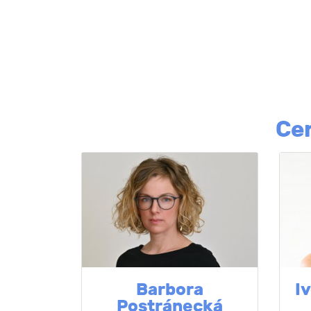
Ce
Barbora
I
Postránecká