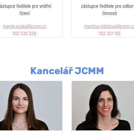
ástupce ředitele pro vnitřní
zástupce ředitele pro odbo
řízení
činnosti
marek.soska@jcmm.cz
martina.milotova@jcmm.c
702 535 528
702 157 701
Kancelář JCMM