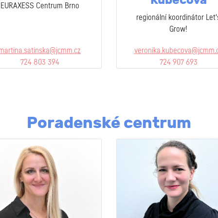
Kubecová
EURAXESS Centrum Brno
regionální koordinátor Let'
Grow!
martina.satinska@jcmm.cz
veronika.kubecova@jcmm.
724 803 394
724 907 693
Poradenské centrum