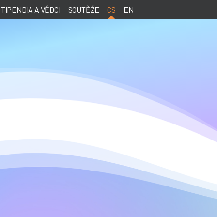
STIPENDIA A VĚDCI
SOUTĚŽE
CS
EN