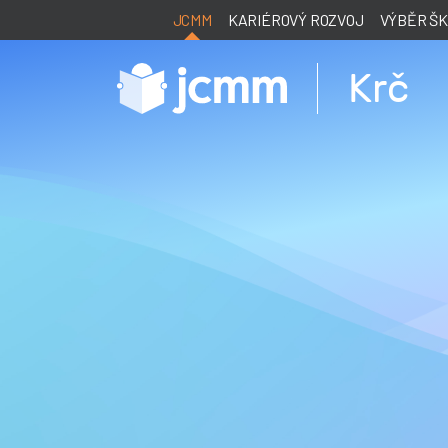
JCMM
KARIÉROVÝ ROZVOJ
VÝBĚR Š
Krč