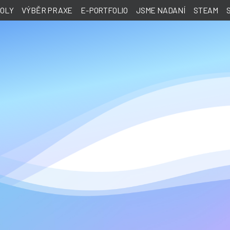
KOLY
VÝBĚR PRAXE
E-PORTFOLIO
JSME NADANÍ
STEAM