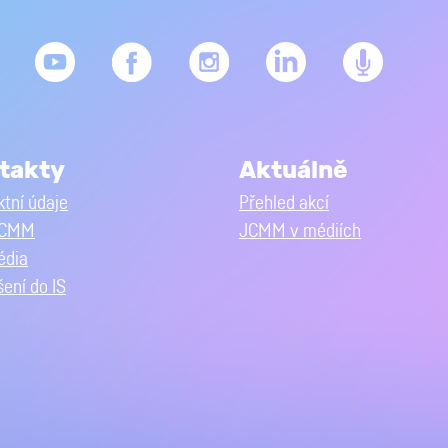
takty
Aktuálně
tní údaje
Přehled akcí
JCMM
JCMM v médiích
édia
šení do IS