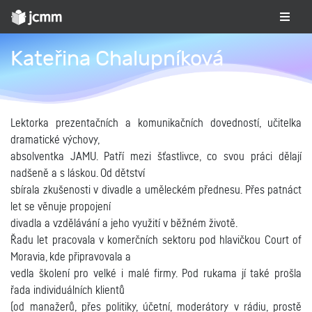
Kateřina Chalupníková
Lektorka prezentačních a komunikačních dovedností, učitelka
dramatické výchovy,
absolventka JAMU. Patří mezi šťastlivce, co svou práci dělají
nadšeně a s láskou. Od dětství
sbírala zkušenosti v divadle a uměleckém přednesu. Přes patnáct
let se věnuje propojení
divadla a vzdělávání a jeho využití v běžném životě.
Řadu let pracovala v komerčních sektoru pod hlavičkou Court of
Moravia, kde připravovala a
vedla školení pro velké i malé firmy. Pod rukama jí také prošla
řada individuálních klientů
(od
manažerů, přes politiky, účetní, moderátory v rádiu, prostě