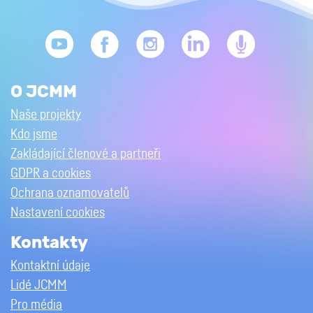
O JCMM
Naše projekty
Kdo jsme
Zakládající členové a partneři
GDPR a cookies
Ochrana oznamovatelů
Nastavení cookies
Kontakty
Kontaktní údaje
Lidé JCMM
Pro média