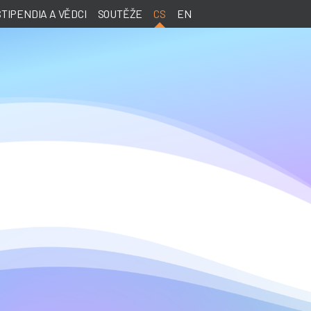
STIPENDIA A VĚDCI
SOUTĚŽE
CS
EN