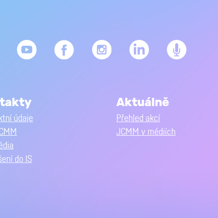
takty
Aktuálně
tní údaje
Přehled akcí
JCMM
JCMM v médiích
édia
šení do IS