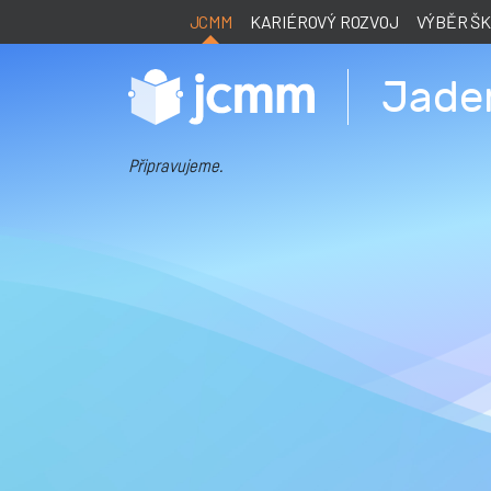
JCMM
KARIÉROVÝ ROZVOJ
VÝBĚR Š
Jade
Připravujeme.