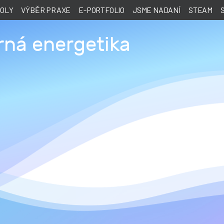
KOLY
VÝBĚR PRAXE
E-PORTFOLIO
JSME NADANÍ
STEAM
rná energetika