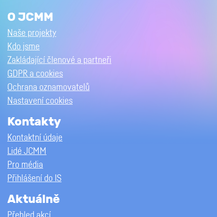
O JCMM
Naše projekty
Kdo jsme
Zakládající členové a partneři
GDPR a cookies
Ochrana oznamovatelů
Nastavení cookies
Kontakty
Kontaktní údaje
Lidé JCMM
Pro média
Přihlášení do IS
Aktuálně
Přehled akcí