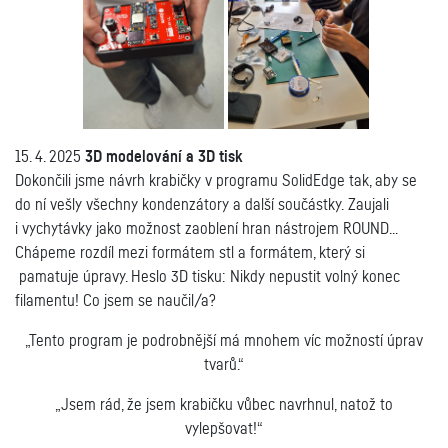
15. 4. 2025
3D modelování a 3D tisk
Dokončili jsme návrh krabičky v programu SolidEdge tak, aby se
do ní vešly všechny kondenzátory a další součástky. Zaujali
i vychytávky jako možnost zaoblení hran nástrojem ROUND...
Chápeme rozdíl mezi formátem stl a formátem, který si
pamatuje úpravy. Heslo 3D tisku:
Nikdy nepustit volný konec
filamentu!
Co jsem se naučil/a?
„Tento program je podrobnější má mnohem víc možností úprav
tvarů.“
„Jsem rád, že jsem krabičku vůbec navrhnul, natož to
vylepšovat!“