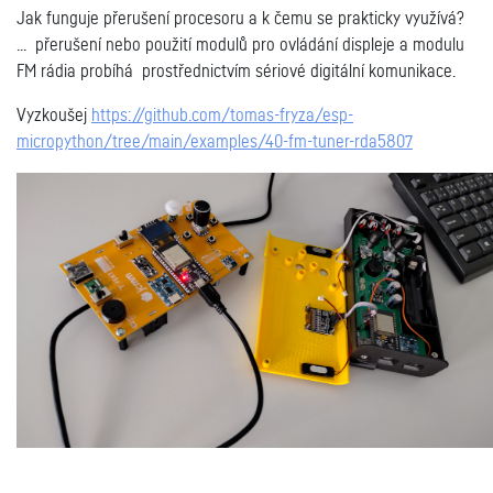
Jak funguje přerušení procesoru a k čemu se prakticky využívá?
... přerušení nebo použití modulů pro ovládání displeje a modulu
FM rádia probíhá prostřednictvím sériové digitální komunikace.
Vyzkoušej
https://github.com/tomas-fryza/esp-
micropython/tree/main/examples/40-fm-tuner-rda5807