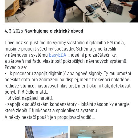
4. 3. 2025
Navrhujeme elektrický obvod
Dříve než se pustíme do výroby vlastního digitálního FM rádia,
musíme propojit všechny součástky. Schéma jsme kreslili
v návrhovém systému
EasyEDA
... ideální pro začátečníky,
a zároveň má řadu vlastností pokročilých návrhových systémů.
Povedlo se:
-
k procesoru zapojit digitální/ analogové signály. Ty mu umožní
odesílat data pro zobrazení na displej, měnit frekvenci naladěné
rádiové stanice, nastavovat hlasitost, měřit okolní tlak, detekovat
pohyb PIR čidlem atd.,
-
přivést napájecí napětí,
- zapojit k součástkám
kondenzátory - lokální zásobníky energie,
které zlepšují funkčnost a spolehlivost systému.
A někdy nestačí použít jen propojovací vodič ...