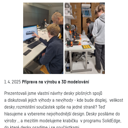
1. 4. 2025
Příprava na výrobu a 3D modelování
Prezentovali jsme vlastní návrhy desky plošných spojů
a diskutovali jejich výhody a nevýhody - kde bude displej, velikost
desky, rozmístění součástek spíše na jedné straně? Teď
hlasujeme a vybereme nejvýhodnější
design. Desky posíláme do
výroby ... a mezitím modelujeme krabičku
v programu SolidEdge,
do kter
é desky osadíme i se součástkami.