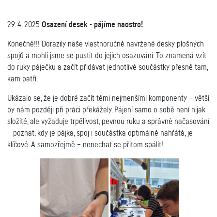
29. 4. 2025
Osazení desek - pájíme naostro!
Konečně!!! Dorazily naše
vlastnoručně navržené desky plošných
spojů
a mohli jsme se pustit do jejich osazování. To znamená vzít
do ruky páječku a začít přidávat jednotlivé součástky přesně tam,
kam patří.
Ukázalo se, že je dobré začít těmi nejmenšími komponenty – větší
by nám později při práci překážely. Pájení samo o sobě není nijak
složité, ale vyžaduje trpělivost, pevnou ruku a správné načasování
– poznat, kdy je pájka, spoj i součástka optimálně nahřátá, je
klíčové. A samozřejmě – nenechat se přitom spálit!