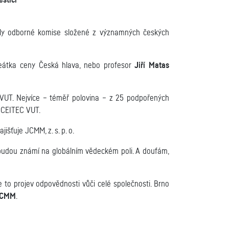
stici
raly odborné komise složené z významných českých
aureátka ceny Česká hlava, nebo profesor
Jiří Matas
 VUT. Nejvíce – téměř polovina – z 25 podpořených
a CEITEC VUT.
išťuje JCMM, z. s. p. o.
budou známí na globálním vědeckém poli. A doufám,
to projev odpovědnosti vůči celé společnosti. Brno
 JCMM
.