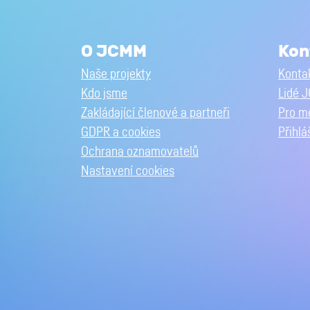
O JCMM
Kon
Naše projekty
Kontak
Kdo jsme
Lidé 
Zakládající členové a partneři
Pro m
GDPR a cookies
Přihlá
Ochrana oznamovatelů
Nastavení cookies