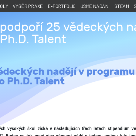
KOLY
VÝBĚR PRAXE
E-PORTFOLIO
JSME NADANÍ
STEAM
podpoří 25 vědeckých n
Ph.D. Talent
ědeckých nadějí v programu
o Ph.D. Talent
h vysokých škol získá v následujících třech letech stipendium ve