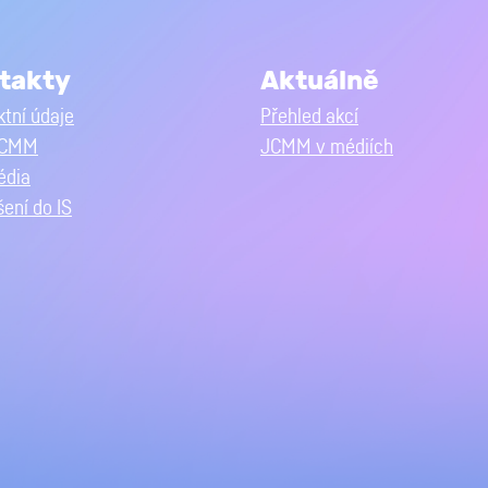
takty
Aktuálně
tní údaje
Přehled akcí
JCMM
JCMM v médiích
édia
šení do IS