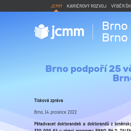
JCMM
KARIÉROVÝ ROZVOJ
VÝBĚR Š
Brno 
Brno 
Brno podpoří 25 v
Brn
Tisková zpráva
Brno, 14. prosince 2022
Pětadvacet doktorandek a doktorandů z brněnskýc