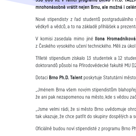
330 000 Kč v rámci programu BRNO PH.D. TALENT
mnohonásobně vrátit nejen Brnu, ale možná i celém
Nové stipendisty z řad studentů postgraduálního
vědkyň a vědců, a to na základě přihlášek a prezent
V komisi zasedala mimo jiné
Ilona Hromadníková
z Českého vysokého učení technického. Měli za úkol 
Tříleté stipendium získalo 13 studentek a 12 stu
doktorandů působí na Přírodovědecké fakultě MU (12)
Dotaci
Brno Ph.D. Talent
poskytuje Statutární město B
„Jménem Brna všem novým stipendistům blahopřeji.
že ani pak nezapomenou na město, kde s vědou začí
„Jsme velmi rádi, že si město Brno uvědomuje ohro
tak ukazuje, že chce patřit do skupiny dospělých a
Oficiálně budou noví stipendisté z programu Brno Ph