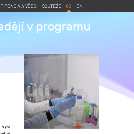
STIPENDIA A VĚDCI
SOUTĚŽE
CS
EN
adějí v programu
 výši