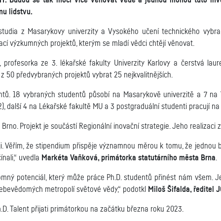
. Budou se tak moci více věnovat vědě a jednou mohou tuto inve
u lidstvu.
 studia z Masarykovy univerzity a Vysokého učení technického vyb
ací výzkumných projektů, kterým se mladí vědci chtějí věnovat.
, profesorka ze 3. lékařské fakulty Univerzity Karlovy a čerstvá l
z 50 předvybraných projektů vybrat 25 nejkvalitnějších.
dentů. 18 vybraných studentů působí na Masarykově univerzitě a 7 na
, další 4 na Lékařské fakultě MU a 3 postgraduální studenti pracují n
rno. Projekt je součástí Regionální inovační strategie. Jeho realizaci zaj
 Věřím, že stipendium přispěje významnou měrou k tomu, že jednou 
nali,“ uvedla
Markéta Vaňková, primátorka statutárního města Brna
.
mný potenciál, který může práce Ph.D. studentů přinést nám všem. Je 
 sebevědomých metropolí světové vědy,“ podotkl
Miloš Šifalda, ředitel
.D. Talent přijati primátorkou na začátku března roku 2023.