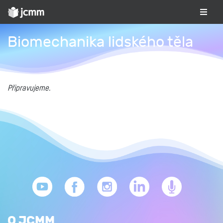
Biomechanika lidského těla
Připravujeme.
O JCMM