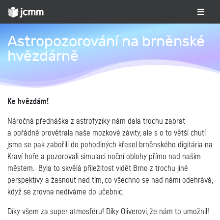
Astropozorování na brněnské
hvězdárně
Ke hvězdám!
Náročná přednáška z astrofyziky nám dala trochu zabrat
a pořádně provětrala naše mozkové závity, ale s o to větší chutí
jsme se pak zabořili
do pohodlných křesel brněnského digitária na
Kraví hoře a pozorovali
simulaci noční oblohy
přímo nad naším
městem.
Byla to skvělá příležitost vidět Brno z trochu jiné
perspektivy
a žasnout nad tím, co všechno se nad námi odehrává,
když se zrovna nedíváme do učebnic.
Díky všem za super atmosféru! Díky Oliverovi, že nám to umožnil!