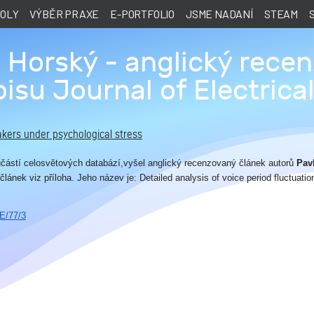
KOLY
VÝBĚR PRAXE
E-PORTFOLIO
JSME NADANÍ
STEAM
 Horský - anglický rece
isu Journal of Electrica
akers under psychological stress
oučástí celosvětových databází,
vyšel a
nglický recenzovaný článek autorů
Pav
lánek viz příloha. Jeho název je: Detailed analysis of voice period fluctuatio
E/77/3