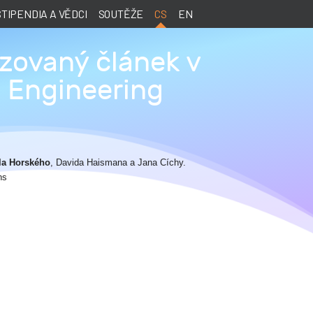
STIPENDIA A VĚDCI
SOUTĚŽE
CS
EN
nzovaný článek v
l Engineering
la Horského
, Davida Haismana a Jana Cíchy.
ns