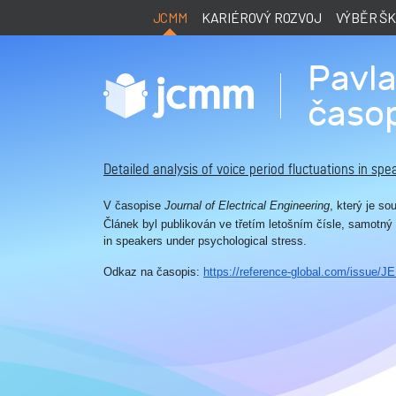
JCMM
KARIÉROVÝ ROZVOJ
VÝBĚR Š
Pavla
časop
Detailed analysis of voice period fluctuations
in spe
V časopise
Journal of Electrical Engineering
, který je s
Článek byl publikován ve třetím letošním čísle, samotný č
in speakers under psychological stress.
Odkaz na časopis:
https://reference-global.com/
issue/JE