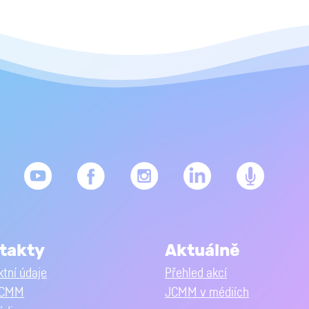
takty
Aktuálně
tní údaje
Přehled akcí
JCMM
JCMM v médiích