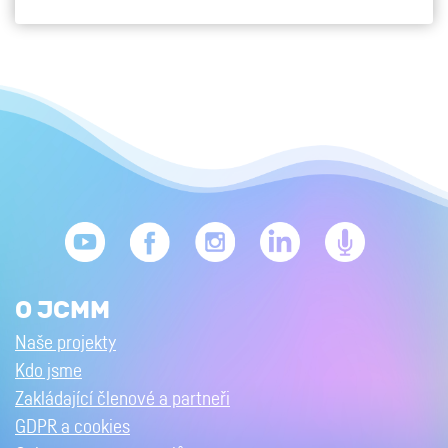
O JCMM
Naše projekty
Kdo jsme
Zakládající členové a partneři
GDPR a cookies