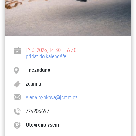
17. 3. 2026, 14:30 - 16:30
přidat do kalendáře
- nezadáno -
zdarma
alena.hynkova@jcmm.cz
724206697
Otevřeno všem