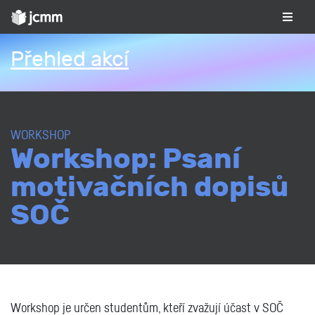
Přehled akcí
WORKSHOP
Workshop: Psaní
motivačních dopisů
SOČ
Workshop je určen studentům, kteří zvažují účast v SOČ