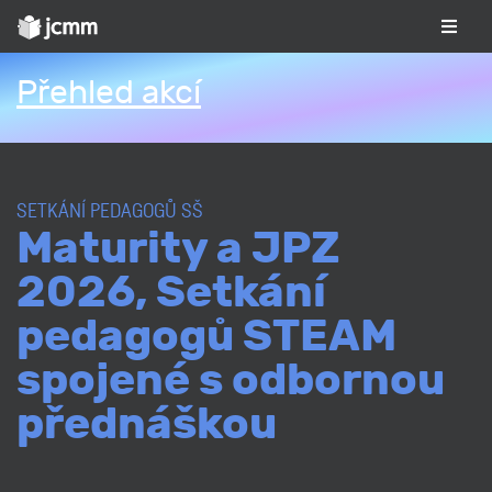
Přehled akcí
SETKÁNÍ PEDAGOGŮ SŠ
Maturity a JPZ
2026, Setkání
pedagogů STEAM
spojené s odbornou
přednáškou