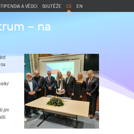
STIPENDIA A VĚDCI
SOUTĚŽE
CS
EN
trum – na
ást
 na
velký
í jim
alší