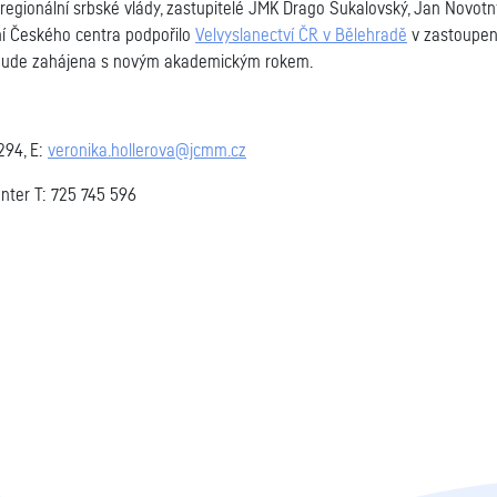
regionální srbské vlády, zastupitelé JMK Drago Sukalovský, Jan Novotn
ní Českého centra podpořilo
Velvyslanectví ČR v Bělehradě
v zastoupen
 bude zahájena s novým akademickým rokem.
294, E:
veronika.hollerova@jcmm.cz
ter T: 725 745 596