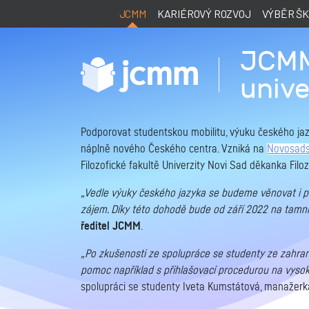
JCMM
KARIÉROVÝ ROZVOJ
VÝBĚR Š
JCMM 
unive
Podporovat studentskou mobilitu, výuku českého jazy
náplně nového Českého centra. Vzniká na
Novosadsk
Filozofické fakultě Univerzity Novi Sad děkanka Filo
„Vedle výuky českého jazyka se budeme věnovat i posk
zájem. Díky této dohodě bude od září 2022 na tamní 
ředitel JCMM
.
„Po zkušenosti ze spolupráce se studenty ze zahranič
pomoc například s přihlašovací procedurou na vysoké 
spolupráci se studenty Iveta Kumstátová, manažer