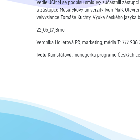
Vedle JCMM se podpisu smlouvy zúčastnili zástupci 
a zástupce Masarykovy univerzity Ivan Malý. Otevře
velvyslance Tomáše Kuchty. Výuka českého jazyka
22_05_17_Brno
Veronika Hollerová PR, marketing, média T: 777 908 
Iveta Kumstátová, managerka programu Českých cen