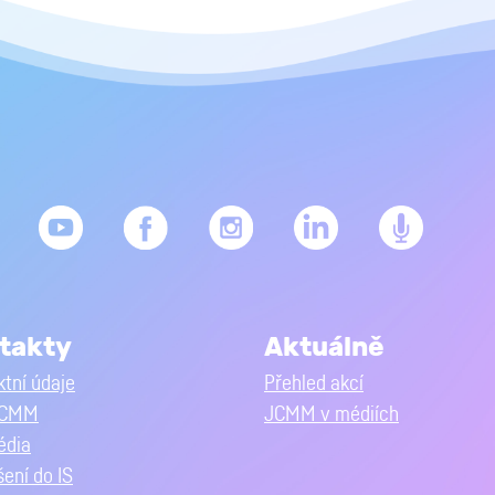
takty
Aktuálně
tní údaje
Přehled akcí
JCMM
JCMM v médiích
édia
šení do IS