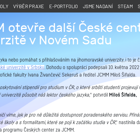
KOLY
VÝBĚR PRAXE
E-PORTFOLIO
JSME NADANÍ
STEAM
otevře další České cen
rzitě v Novém Sadu
ka nebo pomáhat s přihlašováním na jihomoravské univerzity, i to je č
é univerzitě v Srbsku
. Dohodu o spolupráci podepsali 10. května 2022
zofické fakulty Ivana Živančević Sekeruš a ředitel JCMM Miloš Šifalda.
ytování stipendií pro studium v ČR, o které srbští studenti projevují 
univerzitě působit náš lektor českého jazyka,
“ potvrdil
Miloš Šifalda,
í víme, jak je pro ně důležitá dostupnost poradenského servisu. Přináš
školy a s formalitami, které se pojí k začátku studia v ČR
,“ nastínila d
ka programu Českých center za JCMM.