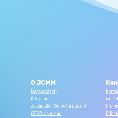
O JCMM
Kon
Naše projekty
Kontak
Kdo jsme
Lidé 
Zakládající členové a partneři
Pro m
GDPR a cookies
Přihlá