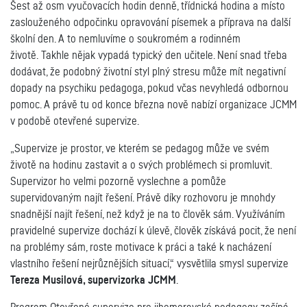
Šest až osm vyučovacích hodin denně, třídnická hodina a místo
zaslouženého odpočinku opravování písemek a příprava na další
školní den. A to nemluvíme o soukromém a rodinném
životě.
Takhle nějak vypadá typický den učitele. Není snad třeba
dodávat, že podobný životní styl plný stresu může mít negativní
dopady na psychiku pedagoga, pokud včas nevyhledá odbornou
pomoc. A právě tu od konce března nově nabízí organizace JCMM
v podobě
otevřené supervize
.
„Supervize je prostor, ve kterém se pedagog může ve svém
životě na hodinu zastavit a o svých problémech si promluvit.
Supervizor ho velmi pozorně vyslechne a pomůže
supervidovaným najít řešení. Právě díky rozhovoru je mnohdy
snadnější najít řešení, než když je na to člověk sám. Využíváním
pravidelné supervize dochází k úlevě, člověk získává pocit, že není
na problémy sám, roste motivace k práci a také k nacházení
vlastního řešení nejrůznějších situací,“ vysvětlila smysl supervize
Tereza Musilová, supervizorka JCMM
.