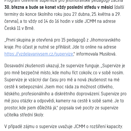
Program Otevřené supervize pro jihomoravské pedagogy začíná
30. března a bude se konat vždy poslední středu v měsíci
(další
termíny do konce školního roku jsou 27. dubna, 25. května a 29.
června), a to vždy od 14 do 16 hodin v sídle JCMM na adrese
Česká 11 v Brně.
„První skupina je otevřená pro 15 pedagogů z Jihomoravského
kraje. Pro účast je nutné se přihlásit. Jde to online na adrese
https://vzdelavanivsem.cz/supervize
,“ informovala Musilová.
Dosavadní zkušenosti ukazují, že supervize funguje. „Supervize je
pro mně bezpečné místo, kde mohu říct cokoliv, co v sobě nosím.
Supervize je vzácný dar času pro mě a nová zkušenost na mé
cestě k sebepoznání. Jsem moc ráda za možnost citlivého,
lidského, profesionálního a diskrétního doprovázení. Supervize pro
mě jsou otázky a odpovědi, kameny na cestě k sobě samé. Je to
prostor, kde jsem důležitá já,“ popsala své pocity ze supervize
učitelka střední školy.
V případě zájmu o supervize uvažuje JCMM o rozšíření kapacity.