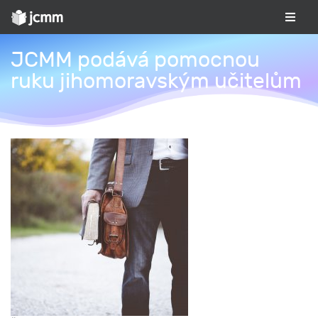
JCMM podává pomocnou
ruku jihomoravským učitelům