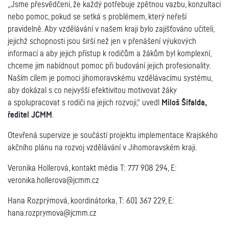
„Jsme přesvědčeni, že každý potřebuje zpětnou vazbu, konzultaci
nebo pomoc, pokud se setká s problémem, který neřeší
pravidelně. Aby vzdělávání v našem kraji bylo zajišťováno učiteli,
jejichž schopnosti jsou širší než jen v přenášení výukových
informací a aby jejich přístup k rodičům a žákům byl komplexní,
chceme jim nabídnout pomoc při budování jejich profesionality.
Naším cílem je pomoci jihomoravskému vzdělávacímu systému,
aby dokázal s co nejvyšší efektivitou motivovat žáky
a spolupracovat s rodiči na jejich rozvoji,“ uvedl
Miloš Šifalda,
ředitel JCMM
.
Otevřená supervize je součástí projektu implementace Krajského
akčního plánu na rozvoj vzdělávání v Jihomoravském kraji.
Veronika Hollerová, kontakt média T: 777 908 294, E:
veronika.hollerova@jcmm.cz
Hana Rozprýmová, koordinátorka, T: 601 367 229, E:
hana.rozprymova@jcmm.cz