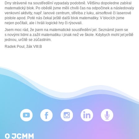
Dny strávené na soustředění vypadaly podobně. Většinu dopoledne zabíral
matematický blok. Po obědě jsme měli chvíli čas na odpočinek a následovaly
venkovní aktivity, např. lanové centrum, střelba z luku, airsoftové či laserové
pistole apod. Poté nás čekal ještě další blok matematiky. V blocích jsme
nejen počítali, ale i hráli logické hry či rýsovali.
Jsem moc rád, že jsem na matematické soustředění jel. Seznámil jsem se
s novými lidmi a zažil matematiku i jinak než ve škole. Kdybych mohl jet ještě
jednou, určitě se zúčastním.
Radek Poul, žák VIII.B
O JCMM