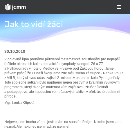
Jak to vidí žáci
30.10.2019
V polovině října proběhlo pětidenní matematické soustředění pro nejlepší
řešitele okresních kol matematické olympiády kategorií Z6 a Z7
a Pythagoriády v hotelu Medlov ve Fryšavě pod Žákovou horou. Jsme
právem pyšní, že i z naší školy jsme zde měli svého zástupce - Radka Poula
z VIII.B, který si svou účast zajistil 2. místem v okresním kole Pythagoriády.
Toto společné setkání bylo naplněno nejen pestrým a kvalitním výukovým
programem, který mladým matematikům zajišťovali zkušení lektoři
a pedagogové, ale i spoustou volnočasových aktivit v překrásné podzimní
přírodě.
Mgr. Lenka Křipská
Nejprve jsem trochu váhal, jestli mám na soustředění jet. Nikoho jsem tam
neznal. Ale nakonec jsem rád, že jsem jel.